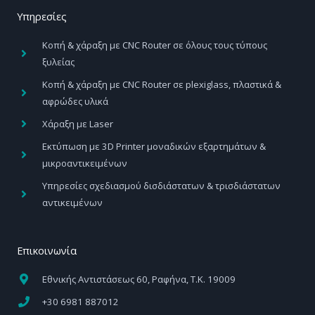
Yπηρεσίες
Κοπή & χάραξη με CNC Router σε όλους τους τύπους
ξυλείας
Κοπή & χάραξη με CNC Router σε plexiglass, πλαστικά &
αφρώδες υλικά
Χάραξη με Laser
Εκτύπωση με 3D Printer μοναδικών εξαρτημάτων &
μικροαντικειμένων
Υπηρεσίες σχεδιασμού δισδιάστατων & τρισδιάστατων
αντικειμένων
Επικοινωνία
Εθνικής Αντιστάσεως 60, Ραφήνα, Τ.Κ. 19009
+30 6981 887012